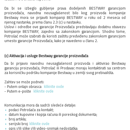
Da bi se izbeglo gubljenje prava dodeljenih BESTWAY garancijom
proizvođača, navodna neusaglašenost bilo kog proizvoda kompanije
Bestway mora se prijaviti kompaniji BESTWAY u roku od 2 meseca od
njenog nastanka, prema članu 2.3 (c) u nastavku.
Uslovi i odredbe ove garancije Proizvođača predstavljaju dodatnu obavezu
kompanije BESTWAY, zajedno sa zakonskom garancijom. Shodno tome,
Potrošač može izabrati da koristi zaštitu predviđenu zakonskom garancijom
umesto garancije Proizvođača, kako je navedeno u članu 2.
(c) Aktivacija i usluge Bestway garancije proizvođača
Da bi prijavio navodnu neusaglašenost proizvoda i aktivirao Bestway
garanciju proizvođača, Potrošač ili Prodavac moraju kontaktirati sa centrom
za korisničku podršku kompanije Bestway u zemlji svog prebivališta.
Zahtev se može podneti:
- Putem onlajn obrasca
kliknite ovde
- Putem e-pošte
kliknite ovde
Komunikacija mora da sadrži sledeće detalje:
podaci Potrošača za kontakt;
datum kupovine i kopija računa ili poreskog dokumenta;
broj artikla;
serijski broj
kliknite ovde
opis i/ili slike i/ili video-snimak nedostatka;