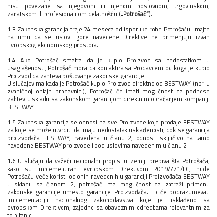
nisu povezane sa njegovom ili njenom poslovnom, trgovinskom,
zanatskom ili profesionalnom delatnošću (
„Potrošač“
).
1.3 Zakonska garancija traje 24 meseca od isporuke robe Potrošaču. Imajte
na umu da se uslovi gore navedene Direktive ne primenjuju izvan
Evropskog ekonomskog prostora.
1.4 Ako Potrošač smatra da je kupio Proizvod sa nedostatkom u
usaglašenosti, Potrošač mora da kontaktira sa Prodavcem od koga je kupio
Proizvod da zahteva poštovanje zakonske garancije.
U slučajevima kada je Potrošač kupio Proizvod direktno od BESTWAY (npr. u
zvaničnoj onlajn prodavnici), Potrošač će imati mogućnost da podnese
zahtev u skladu sa zakonskom garancijom direktnim obraćanjem kompaniji
BESTWAY
1.5 Zakonska garancija se odnosi na sve Proizvode koje prodaje BESTWAY
za koje se može utvrditi da imaju nedostatak usklađenosti, dok se garancija
proizvođača BESTWAY, navedena u članu 2, odnosi isključivo na tamo
navedene BESTWAY proizvode i pod uslovima navedenim u članu 2.
1.6 U slučaju da važeći nacionalni propisi u zemlji prebivališta Potrošača,
kako su implementirani evropskom Direktivom 2019/771/EC, nude
Potrošaču veće koristi od onih navedenih u garanciji Proizvođača BESTWAY
u skladu sa članom 2, potrošač ima mogućnost da zatraži primenu
zakonske garancije umesto garancije Proizvođača. To će podrazumevati
implementaciju nacionalnog zakonodavstva koje je usklađeno sa
evropskom Direktivom, zajedno sa obaveznim odredbama relevantnim za
to pitanje.