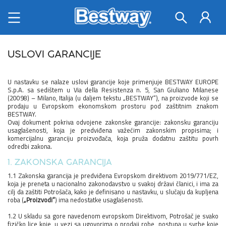
USLOVI GARANCIJE
U nastavku se nalaze uslovi garancije koje primenjuje BESTWAY EUROPE
S.p.A. sa sedištem u Via della Resistenza n. 5, San Giuliano Milanese
(20098) – Milano, Italija (u daljem tekstu „BESTWAY“), na proizvode koji se
prodaju u Evropskom ekonomskom prostoru pod zaštitnim znakom
BESTWAY.
Ovaj dokument pokriva odvojene zakonske garancije: zakonsku garanciju
usaglašenosti, koja je predviđena važećim zakonskim propisima; i
komercijalnu garanciju proizvođača, koja pruža dodatnu zaštitu povrh
odredbi zakona.
1. ZAKONSKA GARANCIJA
1.1 Zakonska garancija je predviđena Evropskom direktivom 2019/771/EZ,
koja je preneta u nacionalno zakonodavstvo u svakoj državi članici, i ima za
cilj da zaštiti Potrošača, kako je definisano u nastavku, u slučaju da kupljena
roba (
„Proizvodi“
) ima nedostatke usaglašenosti.
1.2 U skladu sa gore navedenom evropskom Direktivom, Potrošač je svako
fizičko lice koje, u vezi sa ugovorima o prodaji robe, postupa u svrhe koje