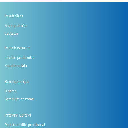
Podrška
Moje područje
Uputstva
Prodavnica
Lokator prodavnice
Kupujte onlajn
Kompanija
O nama
Sarađujte sa nama
Pravni uslovi
Politika zaštite privatnosti