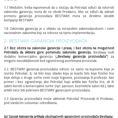
1.7 Međutim, treba napomenuti da u slučaju da Potrošač odluči da iskoristi
zakonsku garanciju, mora da se obrati Prodavcu. Ako se odluči da zatraži
primenu garancije proizvođača BESTWAY, mora se direktno obratiti
kompaniji BESTWAY.
1.8 Zakonska garancija je u skladu sa evropskim zakonodavstvom i svim
nacionalnim zakonima koji se odnose na njenu implementaciju.
2. BESTWAY GARANCIJA PROIZVOĐAČA
2.1 Bez obzira na zakonske garancije i prava, i bez obzira na mogućnost
Potrošača da aktivira gore pomenutu zakonsku garanciju
, Bestway nudi
dodatnu komercijalnu garanciju (
„Bestway garancija proizvođača“
) za
moguće neusklađenosti kod ograničenog asortimana proizvoda.
2.2. BESTWAY garancija proizvođača odnosi se samo na kupovine koje je
izvršio Potrošač, tj. na bilo koju stavku koju je kupilo bilo koje fizičko lice
koje deluje u druge svrhe osim svoje trgovine, poslovanja ili profesije. Kao
primer i bez ograničenja, ako Potrošač kupi artikle kao fizičko lice, ali ih
zatim koristi u komercijalne svrhe (npr. pansion, kozmetički salon itd.), takvi
artikli neće biti pokriveni BESTWAY garancijom proizvođača.
2.3 Garanciju proizvođača može aktivirati Potrošač Proizvoda ili Prodavac,
pod sledećim uslovima i odredbama.
(a) Spisak kategorija artikala obuhvaćenih garancijom proizvođača Bestway: