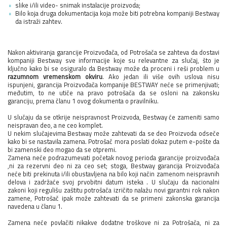
slike i/ili video- snimak instalacije proizvoda;
Bilo koja druga dokumentacija koja može biti potrebna kompaniji Bestway
da istraži zahtev.
Nakon aktiviranja garancije Proizvođača, od Potrošača se zahteva da dostavi
kompaniji Bestway sve informacije koje su relevantne za slučaj, što je
ključno kako bi se osiguralo da Bestway može da proceni i reši problem u
razumnom vremenskom okviru
. Ako jedan ili više ovih uslova nisu
ispunjeni, garancija Proizvođača kompanije BESTWAY neće se primenjivati;
međutim, to ne utiče na pravo potrošača da se osloni na zakonsku
garanciju, prema članu 1 ovog dokumenta o pravilniku.
U slučaju da se otkrije neispravnost Proizvoda, Bestway će zameniti samo
neispravan deo, a ne ceo komplet.
U nekim slučajevima Bestway može zahtevati da se deo Proizvoda odseče
kako bi se nastavila zamena. Potrošač mora poslati dokaz putem e-pošte da
bi zamenski deo mogao da se otpremi.
Zamena neće podrazumevati početak novog perioda garancije proizvođača
,ni za rezervni deo ni za ceo set; stoga, Bestway garancija Proizvođača
neće biti prekinuta i/ili obustavljena na bilo koji način zamenom neispravnih
delova i zadržaće svoj prvobitni datum isteka . U slučaju da nacionalni
zakoni koji regulišu zaštitu potrošača izričito nalažu novi garantni rok nakon
zamene, Potrošač ipak može zahtevati da se primeni zakonska garancija
navedena u članu 1.
Zamena neće povlačiti nikakve dodatne troškove ni za Potrošača, ni za