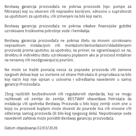
Bestway garancija proizvođača ne pokriva proizvode (npr. pumpe za
filtriranje) koji su otvoreni i/ili nepravilno korišćeni, odnosno u suprotnosti
sa uputstvom za upotrebu, i/ili izmenjeni na bilo koji način.
Bestway garancija proizvođača ne pokriva nikakve finansijske gubitke
uzrokovane troškovima potrošnje vode i hemikalija.
Bestway garancija proizvođača ne pokriva štetu na imovini uzrokovanu
nepravilnom instalacijom i/ili montažom/demontažom/skladištenjem
proizvoda prema uputstvu za upotrebu; na primer, ne ograničavajući se na,
direktnu ili indirektnu štetu uzrokovanu poplavom ako je proizvod instaliran
na neravnoj i/ili neodgovarajućoj površini.
Ne može se tražiti povraćaj novca za popravke proizvoda i/ili zamene
njegovih delova koje su izvršene od strane Potrošača ili preprodavca na bilo
koji način koji nije opisan u uslovima i odredbama navedenim u samoj
garanciji Proizvođača.
Zbog različitih bezbednosnih i/ili regulatornih standarda, koji se mogu
razlikovati od zemlje do zemlje, BESTWAY obaveštava Potrošača da
instalacija i/ili upotreba Bestway Proizvoda u bilo kojoj zemlji osim one u
kojoj su proizvodi kupljeni može dovesti do povrede lica i/ili imovine i/ili
oštećenja samog proizvoda (ili bilo kog njegovog dela). Nepoštovanje ovde
navedenih zahteva može poništiti Bestway garanciju proizvođača.
Datum objavljivanja 02/03/2026