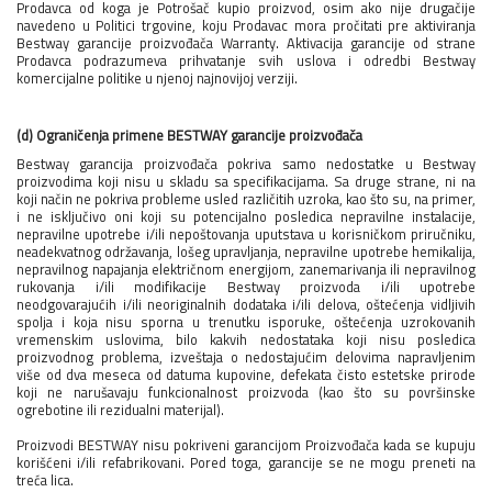
Prodavca od koga je Potrošač kupio proizvod, osim ako nije drugačije
navedeno u Politici trgovine, koju Prodavac mora pročitati pre aktiviranja
Bestway garancije proizvođača Warranty. Aktivacija garancije od strane
Prodavca podrazumeva prihvatanje svih uslova i odredbi Bestway
komercijalne politike u njenoj najnovijoj verziji.
(d) Ograničenja primene BESTWAY garancije proizvođača
Bestway garancija proizvođača pokriva samo nedostatke u Bestway
proizvodima koji nisu u skladu sa specifikacijama. Sa druge strane, ni na
koji način ne pokriva probleme usled različitih uzroka, kao što su, na primer,
i ne isključivo oni koji su potencijalno posledica nepravilne instalacije,
nepravilne upotrebe i/ili nepoštovanja uputstava u korisničkom priručniku,
neadekvatnog održavanja, lošeg upravljanja, nepravilne upotrebe hemikalija,
nepravilnog napajanja električnom energijom, zanemarivanja ili nepravilnog
rukovanja i/ili modifikacije Bestway proizvoda i/ili upotrebe
neodgovarajućih i/ili neoriginalnih dodataka i/ili delova, oštećenja vidljivih
spolja i koja nisu sporna u trenutku isporuke, oštećenja uzrokovanih
vremenskim uslovima, bilo kakvih nedostataka koji nisu posledica
proizvodnog problema, izveštaja o nedostajućim delovima napravljenim
više od dva meseca od datuma kupovine, defekata čisto estetske prirode
koji ne narušavaju funkcionalnost proizvoda (kao što su površinske
ogrebotine ili rezidualni materijal).
Proizvodi BESTWAY nisu pokriveni garancijom Proizvođača kada se kupuju
korišćeni i/ili refabrikovani. Pored toga, garancije se ne mogu preneti na
treća lica.