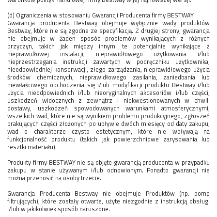
(d) Ograniczenia w stosowaniu Gwarancji Producenta firmy BESTWAY
Gwarancja producenta Bestway obejmuje wyłącznie wady produktów
Bestway, które nie są zgodne ze specyfikacją. Z drugiej strony, gwarancja
nie obejmuje w żaden sposób problemów wynikających z różnych
przyczyn, takich jak między innymi te potencjalnie wynikające z
nieprawidłowej instalacji, nieprawidłowego użytkowania i/lub
nieprzestrzegania instrukcji zawartych w podręczniku użytkownika,
nieodpowiedniej konserwacji, złego zarządzania, nieprawidłowego użycia
środków chemicznych, nieprawidłowego zasilania, zaniedbania lub
niewłaściwego obchodzenia się i/lub modyfikacji produktu Bestway i/lub
użycia nieodpowiednich i/lub nieoryginalnych akcesoriów i/lub części,
uszkodzeń widocznych z zewnątrz i niekwestionowanych w chwili
dostawy, uszkodzeń spowodowanych warunkami atmosferycznymi,
wszelkich wad, które nie są wynikiem problemu produkcyjnego, zgłoszeń
brakujących części złożonych po upływie dwóch miesięcy od daty zakupu,
wad o charakterze czysto estetycznym, które nie wpływają na
funkcjonalność produktu (takich jak powierzchniowe zarysowania lub
resztki materiału).
Produkty firmy BESTWAY nie są objęte gwarancją producenta w przypadku
zakupu w stanie używanym i/lub odnowionym. Ponadto gwarancji nie
można przenosić na osoby trzecie.
Gwarancja Producenta Bestway nie obejmuje Produktów (np. pomp
filtrujących), które zostały otwarte, użyte niezgodnie z instrukcją obsługi
i/lub w jakikolwiek sposób naruszone.