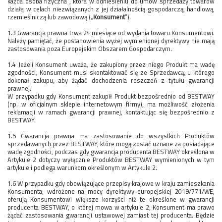
każda osoba fizyczna , która w odniesieniu do umów sprzedaży towarów
działa w celach niezwiązanych z jej działalnością gospodarczą, handlową,
rzemieślniczą lub zawodową („
Konsument
”).
1.3 Gwarancja prawna trwa 24 miesiące od wydania towaru Konsumentowi.
Należy pamiętać, że postanowienia wyżej wymienionej dyrektywy nie mają
zastosowania poza Europejskim Obszarem Gospodarczym.
1.4 Jeżeli Konsument uważa, że zakupiony przez niego Produkt ma wadę
zgodności, Konsument musi skontaktować się ze Sprzedawcą, u którego
dokonał zakupu, aby żądać dochodzenia roszczeń z tytułu gwarancji
prawnej.
W przypadku gdy Konsument zakupił Produkt bezpośrednio od BESTWAY
(np. w oficjalnym sklepie internetowym firmy), ma możliwość złożenia
reklamacji w ramach gwarancji prawnej, kontaktując się bezpośrednio z
BESTWAY.
1.5 Gwarancja prawna ma zastosowanie do wszystkich Produktów
sprzedawanych przez BESTWAY, które mogą zostać uznane za posiadające
wadę zgodności, podczas gdy gwarancja producenta BESTWAY określona w
Artykule 2 dotyczy wyłącznie Produktów BESTWAY wymienionych w tym
artykule i podlega warunkom określonym w Artykule 2.
1.6 W przypadku gdy obowiązujące przepisy krajowe w kraju zamieszkania
Konsumenta, wdrożone na mocy dyrektywy europejskiej 2019/771/WE,
oferują Konsumentowi większe korzyści niż te określone w gwarancji
producenta BESTWAY, o której mowa w artykule 2, Konsument ma prawo
żądać zastosowania gwarancji ustawowej zamiast tej producenta. Będzie