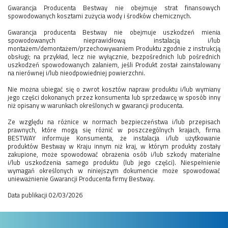
Gwarancja Producenta Bestway nie obejmuje strat finansowych
spowodowanych kosztami zużycia wody i środków chemicznych.
Gwarancja producenta Bestway nie obejmuje uszkodzeń mienia
spowodowanych nieprawidłową instalacją i/lub
montażem/demontażem/przechowywaniem Produktu zgodnie z instrukcją
obsługi; na przykład, lecz nie wyłącznie, bezpośrednich lub pośrednich
uszkodzeń spowodowanych zalaniem, jeśli Produkt został zainstalowany
na nierównej i/lub nieodpowiedniej powierzchni.
Nie można ubiegać się o zwrot kosztów napraw produktu i/lub wymiany
jego części dokonanych przez konsumenta lub sprzedawcę w sposób inny
niż opisany w warunkach określonych w gwarancji producenta.
Ze względu na różnice w normach bezpieczeństwa i/lub przepisach
prawnych, które mogą się różnić w poszczególnych krajach, firma
BESTWAY informuje Konsumenta, że instalacja i/lub użytkowanie
produktów Bestway w Kraju innym niż kraj, w którym produkty zostały
zakupione, może spowodować obrażenia osób i/lub szkody materialne
i/lub uszkodzenia samego produktu (lub jego części). Niespełnienie
wymagań określonych w niniejszym dokumencie może spowodować
unieważnienie Gwarancji Producenta firmy Bestway.
Data publikacji 02/03/2026