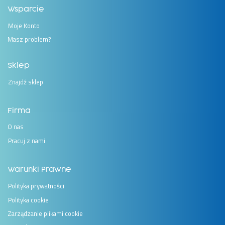
Wsparcie
Moje Konto
Masz problem?
Sklep
Znajdź sklep
Firma
O nas
Pracuj z nami
Warunki Prawne
Polityka prywatności
Polityka cookie
Zarządzanie plikami cookie