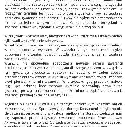
przekazać firmie Bestway wszelkie informacje istotne w danym przypadku,
co jest niezbędne do umożliwienia jej oceny i rozwiązania problemu w
rozsądnym terminie
. Jeśli jeden lub więcej z tych warunków nie zostanie
spełniony, gwarancja producenta BESTWAY nie będzie miała zastosowania;
nie ma to jednak wpływu na prawo Konsumenta do skorzystania z
gwarancji ustawowej, zgodnie z Artykułem 1 niniejszej polityki.
W przypadku wykrycia wady niezgodności Produktu firma Bestway wymieni
tylko wadliwą część, a nie cały zestaw.
W niektórych przypadkach Bestway może zażądać wycięcia części produktu
w celu dokonania wymiany. W związku z tym Konsument będzie
zobowiązany przesłać dowód pocztą elektroniczną, zanim zostanie
wysłana część zamienna.
Wymiana
nie spowoduje rozpoczęcia nowego okresu gwarancji
producenta
, ani dla części zamiennej, ani dla całego zestawu; w związku z
tym gwarancja producenta Bestway nie zostanie w żaden sposób
przerwana ani zawieszona w wyniku wymiany wadliwych części i zachowa
swój pierwotny termin ważności. W przypadku gdy przepisy krajowe
regulujące ochronę konsumentów wyraźnie przewidują nowy okres
gwarancji po wymianie, Konsument może mimo to żądać zastosowania
gwarancji prawnej określonej w Artykule 1.
Wymiana nie będzie wiązała się z żadnymi dodatkowymi kosztami ani dla
Konsumenta, ani dla Sprzedawcy, od którego Konsument nabył produkt,
chyba że inaczej określono w Polityce handlowej, z którą Sprzedawca musi
się zapoznać przed aktywacją Gwarancji Producenta firmy Bestway.
Aktywacja gwarancji przez Sprzedawcę oznacza akceptację wszystkich
warunków polityki handlowej firmy Bestway w jej najnowszej wersji.