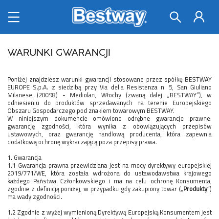
WARUNKI GWARANCJI
Poniżej znajdziesz warunki gwarancji stosowane przez spółkę BESTWAY
EUROPE S.p.A. z siedzibą przy Via della Resistenza n. 5, San Giuliano
Milanese (20098) - Mediolan, Włochy (zwaną dalej „BESTWAY”), w
odniesieniu do produktów sprzedawanych na terenie Europejskiego
Obszaru Gospodarczego pod znakiem towarowym BESTWAY.
W niniejszym dokumencie omówiono odrębne gwarancje prawne:
gwarancję zgodności, która wynika z obowiązujących przepisów
ustawowych, oraz gwarancję handlową producenta, która zapewnia
dodatkową ochronę wykraczającą poza przepisy prawa.
1. Gwarancja
1.1 Gwarancja prawna przewidziana jest na mocy dyrektywy europejskiej
2019/771/WE, która została wdrożona do ustawodawstwa krajowego
każdego Państwa Członkowskiego i ma na celu ochronę Konsumenta,
zgodnie z definicją poniżej, w przypadku gdy zakupiony towar („
Produkty
”)
ma wady zgodności.
1.2 Zgodnie z wyżej wymienioną Dyrektywą Europejską Konsumentem jest