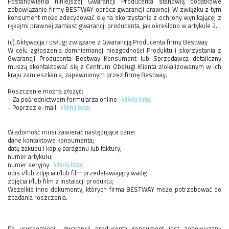
Postanowienia niniejszej Gwarancji Producenta stanowią dodatkowe
zobowiązanie firmy BESTWAY oprócz gwarancji prawnej. W związku z tym
konsument może zdecydować się na skorzystanie z ochrony wynikającej z
rękojmi prawnej zamiast gwarancji producenta, jak określono w artykule 2.
(c) Aktywacja i usługi związane z Gwarancją Producenta firmy Bestway
W celu zgłoszenia domniemanej niezgodności Produktu i skorzystania z
Gwarancji Producenta Bestway Konsument lub Sprzedawca detaliczny
muszą skontaktować się z Centrum Obsługi Klienta zlokalizowanym w ich
kraju zamieszkania, zapewnionym przez firmę Bestway.
Roszczenie można złożyć:
- Za pośrednictwem formularza online
kliknij tutaj
- Poprzez e-mail
kliknij tutaj
Wiadomość musi zawierać następujące dane:
dane kontaktowe konsumenta;
datę zakupu i kopię paragonu lub faktury;
numer artykułu;
numer seryjny
kliknij tutaj
opis i/lub zdjęcia i/lub film przedstawiający wadę;
zdjęcia i/lub film z instalacji produktu;
Wszelkie inne dokumenty, których firma BESTWAY może potrzebować do
zbadania roszczenia.
Po uruchomieniu gwarancji producenta Konsument jest zobowiązany