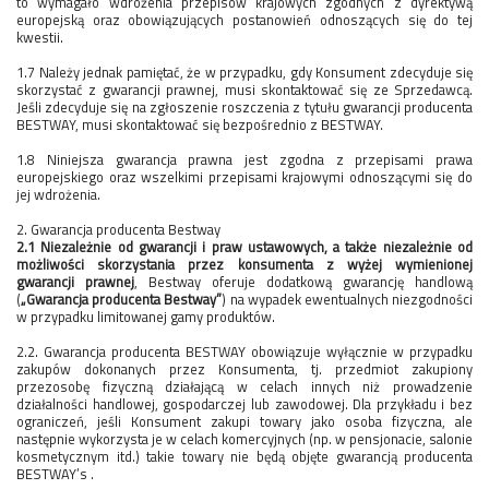
to wymagało wdrożenia przepisów krajowych zgodnych z dyrektywą
europejską oraz obowiązujących postanowień odnoszących się do tej
kwestii.
1.7 Należy jednak pamiętać, że w przypadku, gdy Konsument zdecyduje się
skorzystać z gwarancji prawnej, musi skontaktować się ze Sprzedawcą.
Jeśli zdecyduje się na zgłoszenie roszczenia z tytułu gwarancji producenta
BESTWAY, musi skontaktować się bezpośrednio z BESTWAY.
1.8 Niniejsza gwarancja prawna jest zgodna z przepisami prawa
europejskiego oraz wszelkimi przepisami krajowymi odnoszącymi się do
jej wdrożenia.
2. Gwarancja producenta Bestway
2.1 Niezależnie od gwarancji i praw ustawowych, a także niezależnie od
możliwości skorzystania przez konsumenta z wyżej wymienionej
gwarancji prawnej
, Bestway oferuje dodatkową gwarancję handlową
(
„Gwarancja producenta Bestway”
) na wypadek ewentualnych niezgodności
w przypadku limitowanej gamy produktów.
2.2. Gwarancja producenta BESTWAY obowiązuje wyłącznie w przypadku
zakupów dokonanych przez Konsumenta, tj. przedmiot zakupiony
przezosobę fizyczną działającą w celach innych niż prowadzenie
działalności handlowej, gospodarczej lub zawodowej. Dla przykładu i bez
ograniczeń, jeśli Konsument zakupi towary jako osoba fizyczna, ale
następnie wykorzysta je w celach komercyjnych (np. w pensjonacie, salonie
kosmetycznym itd.) takie towary nie będą objęte gwarancją producenta
BESTWAY’s .