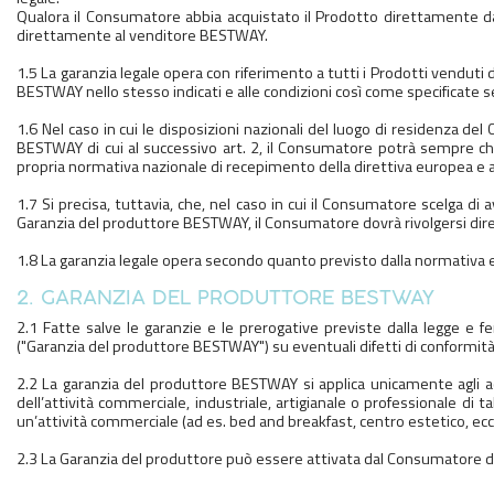
Qualora il Consumatore abbia acquistato il Prodotto direttamente da 
direttamente al venditore BESTWAY.
1.5 La garanzia legale opera con riferimento a tutti i Prodotti venduti
BESTWAY nello stesso indicati e alle condizioni così come specificate se
1.6 Nel caso in cui le disposizioni nazionali del luogo di residenza 
BESTWAY di cui al successivo art. 2, il Consumatore potrà sempre chi
propria normativa nazionale di recepimento della direttiva europea e ap
1.7 Si precisa, tuttavia, che, nel caso in cui il Consumatore scelga di a
Garanzia del produttore BESTWAY, il Consumatore dovrà rivolgersi d
1.8 La garanzia legale opera secondo quanto previsto dalla normativa 
2. GARANZIA DEL PRODUTTORE BESTWAY
2.1 Fatte salve le garanzie e le prerogative previste dalla legge e 
("Garanzia del produttore BESTWAY") su eventuali difetti di conformità,
2.2 La garanzia del produttore BESTWAY si applica unicamente agli acq
dell’attività commerciale, industriale, artigianale o professionale di 
un’attività commerciale (ad es. bed and breakfast, centro estetico, ec
2.3 La Garanzia del produttore può essere attivata dal Consumatore de