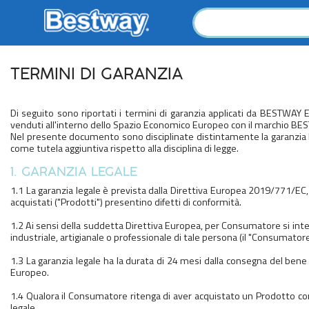
TERMINI DI GARANZIA
Di seguito sono riportati i termini di garanzia applicati da BESTWAY E
venduti all'interno dello Spazio Economico Europeo con il marchio BE
Nel presente documento sono disciplinate distintamente la garanzia le
come tutela aggiuntiva rispetto alla disciplina di legge.
1. GARANZIA LEGALE
1.1 La garanzia legale è prevista dalla Direttiva Europea 2019/771/EC,
acquistati ("Prodotti") presentino difetti di conformità.
1.2 Ai sensi della suddetta Direttiva Europea, per Consumatore si intend
industriale, artigianale o professionale di tale persona (il "Consumatore
1.3 La garanzia legale ha la durata di 24 mesi dalla consegna del bene 
Europeo.
1.4 Qualora il Consumatore ritenga di aver acquistato un Prodotto con 
legale.