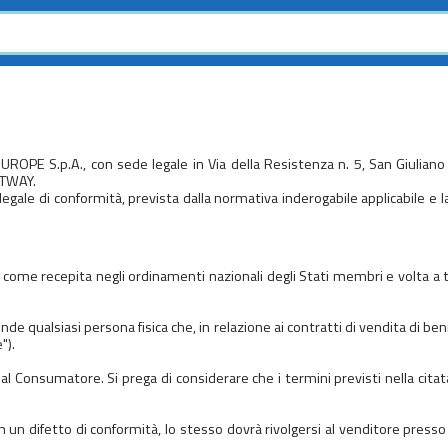
UROPE S.p.A., con sede legale in Via della Resistenza n. 5, San Giuliano
STWAY.
gale di conformità, prevista dalla normativa inderogabile applicabile e
 come recepita negli ordinamenti nazionali degli Stati membri e volta a tu
e qualsiasi persona fisica che, in relazione ai contratti di vendita di beni
").
al Consumatore. Si prega di considerare che i termini previsti nella cita
un difetto di conformità, lo stesso dovrà rivolgersi al venditore presso c