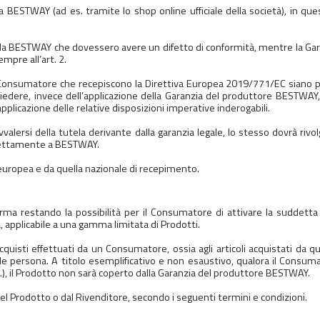
BESTWAY (ad es. tramite lo shop online ufficiale della società), in ques
 da BESTWAY che dovessero avere un difetto di conformità, mentre la Garan
mpre all’art. 2.
del Consumatore che recepiscono la Direttiva Europea 2019/771/EC siano p
edere, invece dell’applicazione della Garanzia del produttore BESTWAY, l
plicazione delle relative disposizioni imperative inderogabili.
vvalersi della tutela derivante dalla garanzia legale, lo stesso dovrà rivol
irettamente a BESTWAY.
europea e da quella nazionale di recepimento.
ferma restando la possibilità per il Consumatore di attivare la suddet
 applicabile a una gamma limitata di Prodotti.
uisti effettuati da un Consumatore, ossia agli articoli acquistati da qua
tale persona. A titolo esemplificativo e non esaustivo, qualora il Consuma
c.), il Prodotto non sarà coperto dalla Garanzia del produttore BESTWAY.
l Prodotto o dal Rivenditore, secondo i seguenti termini e condizioni.