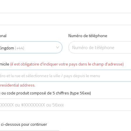
onal
Numéro de téléphone
Kingdom
(+44)
icile
(il est obligatoire d'indiquer votre pays dans le champ d'adresse)
ro et la rue et sélectionnez la ville / pays depuis le menu
 residential address.
ou code produit composé de 5 chiffres (type 56xxx)
 ci-dessous pour continuer