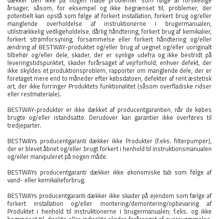
årsager, såsom, for eksempel og ikke begrænset til, problemer, der
potentielt kan opstå som følge af forkert installation, forkert brug og/eller
manglende overholdelse af instruktionerne i brugermanualen,
utilstrækkelig vedligeholdelse, dårlig håndtering, forkert brug af kemikalier,
forkert strømforsyning, forsømmelse eller forkert håndtering og/eller
ændring af BESTWAY-produktet og/eller brug af uegnet og/eller uoriginalt
tilbehør og/eller dele, skader, der er synlige udefra og ikke bestridt på
leveringstidspunktet, skader forårsaget af vejrforhold, enhver defekt, der
ikke skyldes et produktionsproblem, rapporter om manglende dele, der er
foretaget mere end to måneder efter købsdatoen, defekter af rent æstetisk
art, der ikke forringer Produktets funktionalitet (såsom overfladiske ridser
eller restmateriale).
BESTWAY-produkter er ikke dækket af producentgarantien, når de købes
brugte og/eller istandsatte. Derudover kan garantier ikke overføres til
tredjeparter.
BESTWAYs producentgaranti dækker ikke Produkter (f.eks. filterpumper),
der er blevet åbnet og/eller brugt forkert i henhold til instruktionsmanualen
og/eller manipuleret på nogen måde.
BESTWAYs producentgaranti dækker ikke økonomiske tab som følge af
vand- eller kemikalieforbrug.
BESTWAYs producentgaranti dækker ikke skader på ejendom som fælge af
forkert installation og/eller montering/demontering/opbevaring af
Produktet i henhold til instruktionerne i brugermanualen; f.eks. og ikke
begrænset til, direkte eller indirekte skader forårsaget af oversvømmelse,