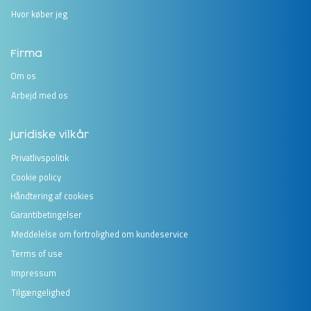
Hvor køber jeg
Firma
Om os
Arbejd med os
Juridiske vilkår
Privatlivspolitik
Cookie policy
Håndtering af cookies
Garantibetingelser
Meddelelse om fortrolighed om kundeservice
Terms of use
Impressum
Tilgængelighed