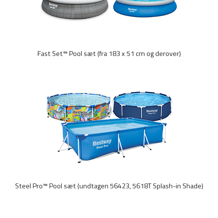
Fast Set™ Pool sæt (fra 183 x 51 cm og derover)
Steel Pro™ Pool sæt (undtagen 56423, 5618T Splash-in Shade)