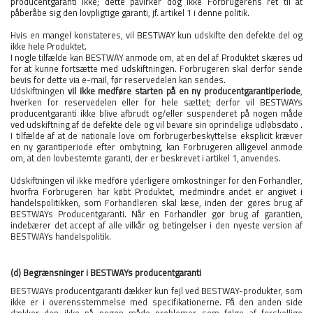
producentgaranti ikke; dette påvirker dog ikke Forbrugerens ret til at
påberåbe sig den lovpligtige garanti, jf. artikel 1 i denne politik.
Hvis en mangel konstateres, vil BESTWAY kun udskifte den defekte del og
ikke hele Produktet.
I nogle tilfælde kan BESTWAY anmode om, at en del af Produktet skæres ud
for at kunne fortsætte med udskiftningen. Forbrugeren skal derfor sende
bevis for dette via e-mail, før reservedelen kan sendes.
Udskiftningen
vil ikke medføre starten på en ny producentgarantiperiode
,
hverken for reservedelen eller for hele sættet; derfor vil BESTWAYs
producentgaranti ikke blive afbrudt og/eller suspenderet på nogen måde
ved udskiftning af de defekte dele og vil bevare sin oprindelige udløbsdato .
I tilfælde af at de nationale love om forbrugerbeskyttelse eksplicit kræver
en ny garantiperiode efter ombytning, kan Forbrugeren alligevel anmode
om, at den lovbestemte garanti, der er beskrevet i artikel 1, anvendes.
Udskiftningen vil ikke medføre yderligere omkostninger for den Forhandler,
hvorfra Forbrugeren har købt Produktet, medmindre andet er angivet i
handelspolitikken, som Forhandleren skal læse, inden der gøres brug af
BESTWAYs Producentgaranti. Når en Forhandler gør brug af garantien,
indebærer det accept af alle vilkår og betingelser i den nyeste version af
BESTWAYs handelspolitik.
(d) Begrænsninger i BESTWAYs producentgaranti
BESTWAYs producentgaranti dækker kun fejl ved BESTWAY-produkter, som
ikke er i overensstemmelse med specifikationerne. På den anden side
dækker den ikke på nogen måde problemer som følge af forskellige