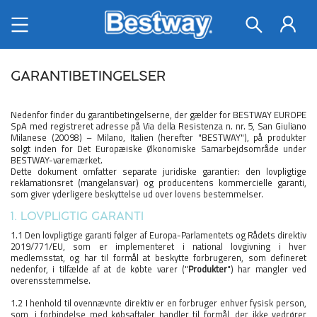
GARANTIBETINGELSER
Nedenfor finder du garantibetingelserne, der gælder for BESTWAY EUROPE
SpA med registreret adresse på Via della Resistenza n. nr. 5, San Giuliano
Milanese (20098) – Milano, Italien (herefter "BESTWAY"), på produkter
solgt inden for Det Europæiske Økonomiske Samarbejdsområde under
BESTWAY-varemærket.
Dette dokument omfatter separate juridiske garantier: den lovpligtige
reklamationsret (mangelansvar) og producentens kommercielle garanti,
som giver yderligere beskyttelse ud over lovens bestemmelser.
1. LOVPLIGTIG GARANTI
1.1 Den lovpligtige garanti følger af Europa-Parlamentets og Rådets direktiv
2019/771/EU, som er implementeret i national lovgivning i hver
medlemsstat, og har til formål at beskytte forbrugeren, som defineret
nedenfor, i tilfælde af at de købte varer ("
Produkter
") har mangler ved
overensstemmelse.
1.2 I henhold til ovennævnte direktiv er en forbruger enhver fysisk person,
som, i forbindelse med købsaftaler handler til formål, der ikke vedrører