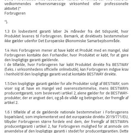
vedkommendes erhvervsmæssige virksomhed eller professionelle
aktivitet ("
Forbrugeren
").
1.3 En lovbestemt garanti løber 24 måneder fra det tidspunkt, hvor
Produktet leveres til Forbrugeren. Bemærk, at direktivets bestemmelser
ikke gælder udenfor Det Europæiske Økonomiske Samarbejdsområde.
1.4 Hvis Forbrugeren mener at have købt et Produkt med en mangel, skal
Forbrugeren kontakte den Forhandler, hvor Produktet er købt, for at gøre
den lovpligtige garanti gældende.
I de tilfælde, hvor Forbrugeren har købt Produktet direkte fra BESTWAY
(f.eks. i virksomhedens officielle onlinebutik), kan Forbrugeren indgive krav
i henhold til den lovpligtige garanti ved at kontakte BESTWAY direkte.
1.5 Den lovpligtige garanti gælder for alle Produkter solgt af BESTWAY, som
viser sig at have en mangel ved overensstemmelse, mens BESTWAYs
producentgaranti, som beskrevet i artikel 2, alene gælder for de BESTWAY-
produkter, der er angivet deri, og på de vilkår og betingelser, der fremgår af
artikel 2.
1.6 I tilfælde af at de gældende nationale bestemmelser i Forbrugerens
bopælsland, som implementeret ved det europæiske direktiv 2019/771/EU,
tilbyder Forbrugeren større fordele end dem, der fremgår af BESTWAYs
producentgaranti i artikel 2, har Forbrugeren mulighed for at anmode om
anvendelse af den lovpligtige garanti i stedet for producentgarantien. Dette