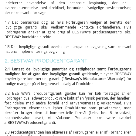
indebærer anvendelse af den nationale lovgivning, der er i
overensstemmelse med direktivet, herunder ufravigelige bestemmelser,
der er relevante for sagen.
1.7 Det bemærkes dog, at hvis Forbrugeren vælger at benytte den
lovpligtige garanti, skal vedkommende kontakte Forhandleren. Hvis
Forbrugeren ønsker at gøre brug af BESTWAYs producentgaranti, skal
BESTWAY kontaktes direkte.
1.8 Den lovpligtige garanti overholder europæisk lovgivning samt relevant
national implementeringslovgivning.
2. BESTWAY PRODUCENTGARANTI
2.1 Uanset de lovpligtige garantier og rettigheder samt Forbrugerens
mulighed for at gøre den lovpligtige garanti gældende
, tilbyder BESTWAY
enyderligere kommerciel garanti ("
Bestway’s Manufacturer Warranty
") for
mulige mangler på et begrænset udvalg af Produkter.
2.2 BESTWAYs producentgaranti gælder kun for køb foretaget af en
Forbruger, dvs. ethvert produkt vare købt af en fysisk person, der handler i
forbindelse med andre formål end erhvervsmæssig virksomhed. Hvis
Forbrugeren eksempelvis køber Produkterne som privatperson, men
derefter bruger dem til kommercielle formål (f.eks. bed & breakfast,
skønhedssalon osv.), vil sådanne Produkter ikke være dækket
afBESTWAYsProducentgaranti.
2.3 Producentgarantien kan aktiveres af Forbrugeren eller af Forhandleren