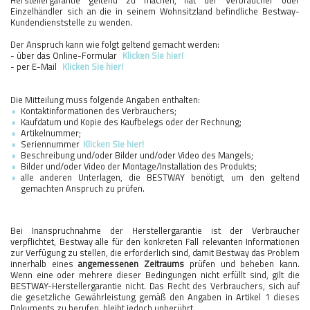
Herstellergarantie geltend zu machen, hat der Verbraucher oder
Einzelhändler sich an die in seinem Wohnsitzland befindliche Bestway-
Kundendienststelle zu wenden.
Der Anspruch kann wie folgt geltend gemacht werden:
- über das Online-Formular
Klicken Sie hier!
- per E-Mail
Klicken Sie hier!
Die Mitteilung muss folgende Angaben enthalten:
Kontaktinformationen des Verbrauchers;
Kaufdatum und Kopie des Kaufbelegs oder der Rechnung;
Artikelnummer;
Seriennummer
Klicken Sie hier!
Beschreibung und/oder Bilder und/oder Video des Mangels;
Bilder und/oder Video der Montage/Installation des Produkts;
alle anderen Unterlagen, die BESTWAY benötigt, um den geltend
gemachten Anspruch zu prüfen.
Bei Inanspruchnahme der Herstellergarantie ist der Verbraucher
verpflichtet, Bestway alle für den konkreten Fall relevanten Informationen
zur Verfügung zu stellen, die erforderlich sind, damit Bestway das Problem
innerhalb eines
angemessenen Zeitraums
prüfen und beheben kann.
Wenn eine oder mehrere dieser Bedingungen nicht erfüllt sind, gilt die
BESTWAY-Herstellergarantie nicht. Das Recht des Verbrauchers, sich auf
die gesetzliche Gewährleistung gemäß den Angaben in Artikel 1 dieses
Dokuments zu berufen, bleibt jedoch unberührt.