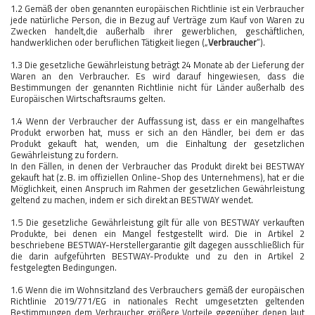
1.2 Gemäß der oben genannten europäischen Richtlinie ist ein Verbraucher
jede natürliche Person, die in Bezug auf Verträge zum Kauf von Waren zu
Zwecken handelt,die außerhalb ihrer gewerblichen, geschäftlichen,
handwerklichen oder beruflichen Tätigkeit liegen („
Verbraucher
“).
1.3 Die gesetzliche Gewährleistung beträgt 24 Monate ab der Lieferung der
Waren an den Verbraucher. Es wird darauf hingewiesen, dass die
Bestimmungen der genannten Richtlinie nicht für Länder außerhalb des
Europäischen Wirtschaftsraums gelten.
1.4 Wenn der Verbraucher der Auffassung ist, dass er ein mangelhaftes
Produkt erworben hat, muss er sich an den Händler, bei dem er das
Produkt gekauft hat, wenden, um die Einhaltung der gesetzlichen
Gewährleistung zu fordern.
In den Fällen, in denen der Verbraucher das Produkt direkt bei BESTWAY
gekauft hat (z. B. im offiziellen Online-Shop des Unternehmens), hat er die
Möglichkeit, einen Anspruch im Rahmen der gesetzlichen Gewährleistung
geltend zu machen, indem er sich direkt an BESTWAY wendet.
1.5 Die gesetzliche Gewährleistung gilt für alle von BESTWAY verkauften
Produkte, bei denen ein Mangel festgestellt wird. Die in Artikel 2
beschriebene BESTWAY-Herstellergarantie gilt dagegen ausschließlich für
die darin aufgeführten BESTWAY-Produkte und zu den in Artikel 2
festgelegten Bedingungen.
1.6 Wenn die im Wohnsitzland des Verbrauchers gemäß der europäischen
Richtlinie 2019/771/EG in nationales Recht umgesetzten geltenden
Bestimmungen dem Verbraucher größere Vorteile gegenüber denen laut