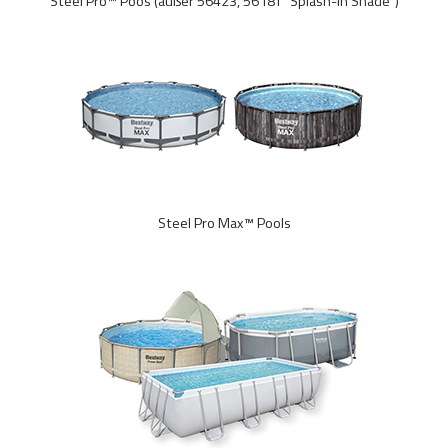
Steel Pro™ Poos (außer 56423, 5618T “Splash-in Shade”)
Steel Pro Max™ Pools