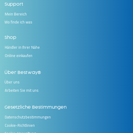
Support
Mein Bereich
Wo finde ich was
Shop
Händler in Ihrer Nähe
Online einkaufen
Über Bestway®
Über uns
Arbeiten Sie mit uns
Gesetzliche Bestimmungen
Datenschutzbestimmungen
Cookie-Richtlinien