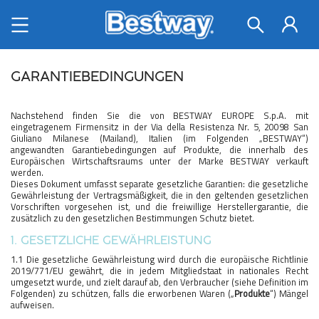
GARANTIEBEDINGUNGEN
Nachstehend finden Sie die von BESTWAY EUROPE S.p.A. mit
eingetragenem Firmensitz in der Via della Resistenza Nr. 5, 20098 San
Giuliano Milanese (Mailand), Italien (im Folgenden „BESTWAY“)
angewandten Garantiebedingungen auf Produkte, die innerhalb des
Europäischen Wirtschaftsraums unter der Marke BESTWAY verkauft
werden.
Dieses Dokument umfasst separate gesetzliche Garantien: die gesetzliche
Gewährleistung der Vertragsmäßigkeit, die in den geltenden gesetzlichen
Vorschriften vorgesehen ist, und die freiwillige Herstellergarantie, die
zusätzlich zu den gesetzlichen Bestimmungen Schutz bietet.
1. GESETZLICHE GEWÄHRLEISTUNG
1.1 Die gesetzliche Gewährleistung wird durch die europäische Richtlinie
2019/771/EU gewährt, die in jedem Mitgliedstaat in nationales Recht
umgesetzt wurde, und zielt darauf ab, den Verbraucher (siehe Definition im
Folgenden) zu schützen, falls die erworbenen Waren („
Produkte
“) Mängel
aufweisen.