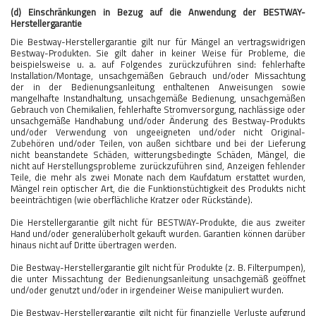
(d) Einschränkungen in Bezug auf die Anwendung der BESTWAY-
Herstellergarantie
Die Bestway-Herstellergarantie gilt nur für Mängel an vertragswidrigen
Bestway-Produkten. Sie gilt daher in keiner Weise für Probleme, die
beispielsweise u. a. auf Folgendes zurückzuführen sind: fehlerhafte
Installation/Montage, unsachgemäßen Gebrauch und/oder Missachtung
der in der Bedienungsanleitung enthaltenen Anweisungen sowie
mangelhafte Instandhaltung, unsachgemäße Bedienung, unsachgemäßen
Gebrauch von Chemikalien, fehlerhafte Stromversorgung, nachlässige oder
unsachgemäße Handhabung und/oder Änderung des Bestway-Produkts
und/oder Verwendung von ungeeigneten und/oder nicht Original-
Zubehören und/oder Teilen, von außen sichtbare und bei der Lieferung
nicht beanstandete Schäden, witterungsbedingte Schäden, Mängel, die
nicht auf Herstellungsprobleme zurückzuführen sind, Anzeigen fehlender
Teile, die mehr als zwei Monate nach dem Kaufdatum erstattet wurden,
Mängel rein optischer Art, die die Funktionstüchtigkeit des Produkts nicht
beeinträchtigen (wie oberflächliche Kratzer oder Rückstände).
Die Herstellergarantie gilt nicht für BESTWAY-Produkte, die aus zweiter
Hand und/oder generalüberholt gekauft wurden. Garantien können darüber
hinaus nicht auf Dritte übertragen werden.
Die Bestway-Herstellergarantie gilt nicht für Produkte (z. B. Filterpumpen),
die unter Missachtung der Bedienungsanleitung unsachgemäß geöffnet
und/oder genutzt und/oder in irgendeiner Weise manipuliert wurden.
Die Bestway-Herstellergarantie gilt nicht für finanzielle Verluste aufgrund