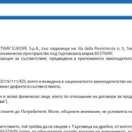
AY EUROPE S.p.A., със седалище на Via della Resistenza n. 5, Sa
кономическо пространство под търговската марка BESTWAY.
анция за съответствие, предвидена в приложимото законодателст
2019/771/ЕО, която е въведена в националното законодателство на 
) имат дефекти в съответствието.
 е всяко физическо лице, което по отношение на договори за прода
ел
“).
 стоките до Потребителя. Моля, обърнете внимание, че условията н
ветствието, той трябва да се свърже с Търговеца на дребно, от когот
от BESTWAY (напр. от официалния онлайн магазин на компанията), т