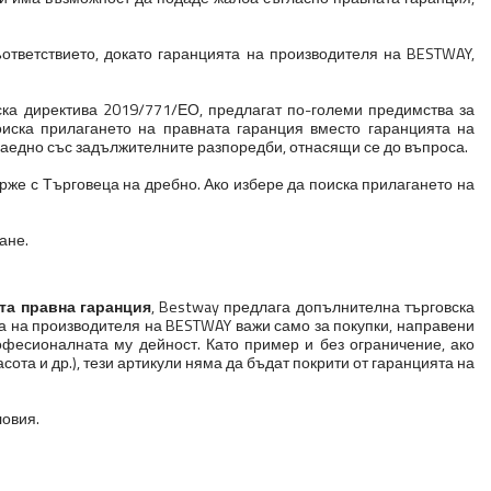
ъответствието, докато гаранцията на производителя на BESTWAY,
ска директива 2019/771/ЕО, предлагат по-големи предимства за
иска прилагането на правната гаранция вместо гаранцията на
 заедно със задължителните разпоредби, отнасящи се до въпроса.
ърже с Търговеца на дребно. Ако избере да поиска прилагането на
ане.
та правна гаранция
, Bestway предлага допълнителна търговска
ята на производителя на BESTWAY важи само за покупки, направени
професионалната му дейност. Като пример и без ограничение, ако
асота и др.), тези артикули няма да бъдат покрити от гаранцията на
ловия.