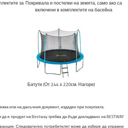
плектите за
Покривала и постелки на земята, само ако са
включени в комплектите на басейна
Батути (От 244 х 220см. Нагоре)
лежка или на данъчния документ, издаден при покупката.
 и да е продукт на Bestway трябва да бъде докладвано на BESTWAY
аранция. Следователно потребителят може да избере да упражни