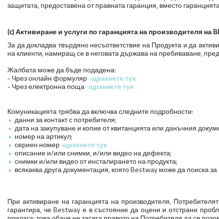
защитата, предоставена от правната гаранция, вместо гаранцията 
(c) Активиране и услуги по гаранцията на производителя на 
За да докладва твърдяно несъответствие на Продукта и да актив
на клиенти, намиращ се в неговата държава на пребиваване, пре
Жалбата може да бъде подадена:
- Чрез онлайн формуляр
щракнете тук
- Чрез електронна поща
щракнете тук
Комуникацията трябва да включва следните подробности:
данни за контакт с потребителя;
дата на закупуване и копие от квитанцията или данъчния докум
номер на артикул;
сериен номер
щракнете тук
описание и/или снимки, и/или видео на дефекта;
снимки и/или видео от инсталирането на продукта;
всякаква друга документация, която Bestway може да поиска за
При активиране на гаранцията на производителя, Потребителят
гарантира, че Bestway е в състояние да оцени и отстрани проб
прилага; това обаче не засяга правото на Потребителя да се позов