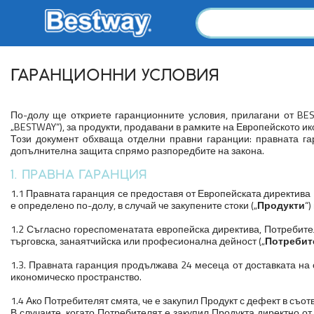
ГАРАНЦИОННИ УСЛОВИЯ
По-долу ще откриете гаранционните условия, прилагани от BESTW
„BESTWAY“), за продукти, продавани в рамките на Европейското и
Този документ обхваща отделни правни гаранции: правната гар
допълнителна защита спрямо разпоредбите на закона.
1. ПРАВНА ГАРАНЦИЯ
1.1 Правната гаранция се предоставя от Европейската директива 
е определено по-долу, в случай че закупените стоки („
Продукти
“
1.2 Съгласно гореспоменатата европейска директива, Потребител
търговска, занаятчийска или професионална дейност („
Потребит
1.3. Правната гаранция продължава 24 месеца от доставката на
икономическо пространство.
1.4 Ако Потребителят смята, че е закупил Продукт с дефект в съот
В случаите, когато Потребителят е закупил Продукта директно 