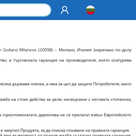
n Giuliano Milanese (20098) – Милано, Италия (наричано по-долу
во; и търговската гаранция на производителя, която осигурява
всяка държава членка, и има за цел да защити Потребителя, както
жба на стоки действа за цели, несвързани с неговата стопанска,
а гореспоменатата директива не се прилагат извън Европейското
о е закупил Продукта, за да поиска спазване на правната гаранция.
ой има възможност да подаде жалба съгласно правната гаранция,