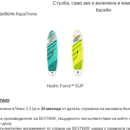
Стълба, само ако е включена в ком
басейн
оботи AquaTronix
Hydro Force™ SUP
STWAY
чени в Член 2.3 (а) е
24 месеца
от датата, отразена на касовата бе
 на производителя на BESTWAY, твърдяното несъответствие на който
о-долу.
опълнителен ангажимент от страна на BESTWAY, наред с правната г