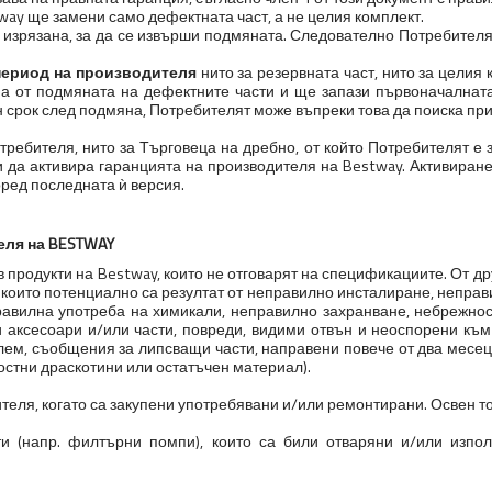
tway ще замени само дефектната част, а не целия комплект.
е изрязана, за да се извърши подмяната. Следователно Потребителят
 период на производителя
нито за резервната част, нито за целия
а от подмяната на дефектните части и ще запази първоначалната
 срок след подмяна, Потребителят може въпреки това да поиска прил
ебителя, нито за Търговеца на дребно, от който Потребителят е з
ди да активира гаранцията на производителя на Bestway. Активиран
оред последната ѝ версия.
еля на BESTWAY
продукти на Bestway, които не отговарят на спецификациите. От др
и, които потенциално са резултат от неправилно инсталиране, непра
правилна употреба на химикали, неправилно захранване, небрежно
аксесоари и/или части, повреди, видими отвън и неоспорени към
лем, съобщения за липсващи части, направени повече от два месеца
остни драскотини или остатъчен материал).
теля, когато са закупени употребявани и/или ремонтирани. Освен то
и (напр. филтърни помпи), които са били отваряни и/или изпол