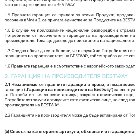
като се свърже директно с BESTWAY.
1.5 Правната гаранция се прилага за всички Продукти, продава
посочена в Член 2, се прилага единствено за Продуктите на BESTWA
1.6 В случай че приложимите национални разпоредби в странат
Потребителя от посочените в гаранцията на производителя н
производителя. Това ще доведе до прилагането на националното з
1.7 Следва обаче да се отбележи, че в случай че Потребителят и
гаранцията на производителя на BESTWAY, той/тя трябва да се св
1.8 Правната гаранция е в съответствие с европейското законодат
2. ГАРАНЦИЯ НА ПРОИЗВОДИТЕЛЯ BESTWAY
2.1 Независимо от правните гаранции и права, и независим
гаранция („
Гаранция на производителя на Bestway
“) за евент
от Потребител, т.е. за всеки артикул, закупен отфизическо лиц
Потребителят закупи артикулите като физическо лице, но след това 
производителя на BESTWAY .
2.3 Гаранцията на производителя може да бъде активирана от По
(a) Списък на категориите артикули, обхванати от гаранцият