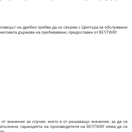
рговецът на дребно трябва да се свърже с Центъра за обслужване
 неговата държава на пребиваване, предоставен от BESTWAY.
т значение за случая, което е от решаващо значение, за да се
 изпълнени, гаранцията на производителя на BESTWAY няма да се
ла.