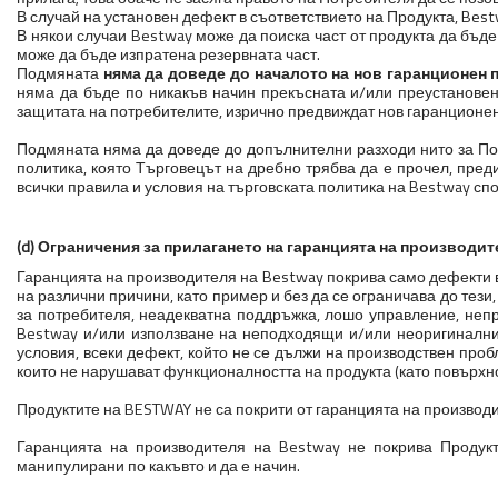
В случай на установен дефект в съответствието на Продукта, Bes
В някои случаи Bestway може да поиска част от продукта да бъд
може да бъде изпратена резервната част.
Подмяната
няма да доведе до началото на нов гаранционен
няма да бъде по никакъв начин прекъсната и/или преустановен
защитата на потребителите, изрично предвиждат нов гаранционен
Подмяната няма да доведе до допълнителни разходи нито за Потр
политика, която Търговецът на дребно трябва да е прочел, пре
всички правила и условия на търговската политика на Bestway сп
(d) Ограничения за прилагането на гаранцията на производит
Гаранцията на производителя на Bestway покрива само дефекти в 
на различни причини, като пример и без да се ограничава до тез
за потребителя, неадекватна поддръжка, лошо управление, не
Bestway и/или използване на неподходящи и/или неоригинални 
условия, всеки дефект, който не се дължи на производствен проб
които не нарушават функционалността на продукта (като повърхн
Продуктите на BESTWAY не са покрити от гаранцията на производи
Гаранцията на производителя на Bestway не покрива Продукт
манипулирани по какъвто и да е начин.