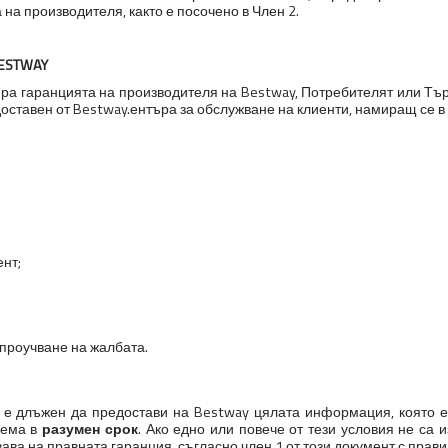
на производителя, както е посочено в Член 2.
BESTWAY
ира гаранцията на производителя на Bestway, Потребителят или Тъ
доставен от Bestway.ентъра за обслужване на клиенти, намиращ се в
ент;
 проучване на жалбата.
 е длъжен да предостави на Bestway цялата информация, която е о
лема в
разумен срок
. Ако едно или повече от тези условия не са
ава на правната гаранция, съгласно член 1 от този документ с прави