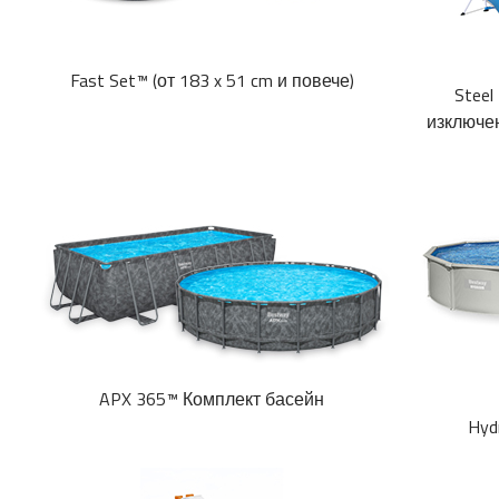
Fast Set™ (от 183 x 51 cm и повече)
Steel
изключен
APX 365™ Комплект басейн
Hyd