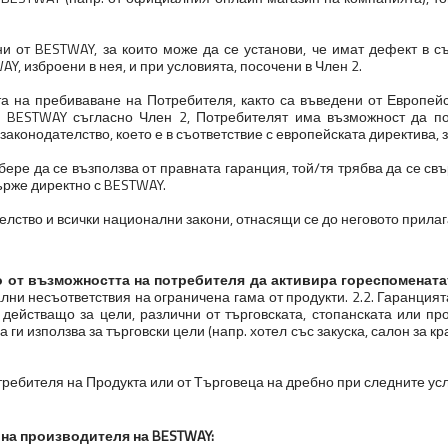
ни от BESTWAY, за които може да се установи, че имат дефект в с
Y, изброени в нея, и при условията, посочени в Член 2.
а на пребиваване на Потребителя, както са въведени от Европей
а BESTWAY съгласно Член 2, Потребителят има възможност да по
аконодателство, което е в съответствие с европейската директива,
збере да се възползва от правната гаранция, той/тя трябва да се св
ърже директно с BESTWAY.
елство и всички национални закони, отнасящи се до неговото прилаг
о от възможността на потребителя да активира гореспомената
уални несъответствия на ограничена гама от продукти. 2.2. Гаранци
е, действащо за цели, различни от търговската, стопанската или 
ги използва за търговски цели (напр. хотел със закуска, салон за кр
требителя на Продукта или от Търговеца на дребно при следните ус
а на производителя на BESTWAY: