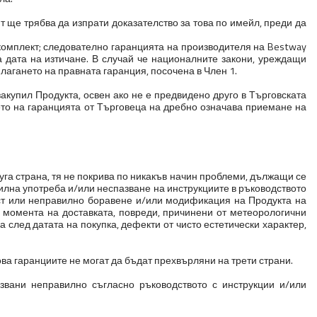
 ще трябва да изпрати доказателство за това по имейл, преди да
 комплект; следователно гаранцията на производителя на Bestway
 дата на изтичане. В случай че националните закони, уреждащи
агането на правната гаранция, посочена в Член 1.
акупил Продукта, освен ако не е предвидено друго в Търговската
ето на гаранцията от Търговеца на дребно означава приемане на
уга страна, тя не покрива по никакъв начин проблеми, дължащи се
вилна употреба и/или неспазване на инструкциите в ръководството
ст или неправилно боравене и/или модификация на Продукта на
 момента на доставката, повреди, причинени от метеорологични
 след датата на покупка, дефекти от чисто естетически характер,
ва гаранциите не могат да бъдат прехвърляни на трети страни.
звани неправилно съгласно ръководството с инструкции и/или